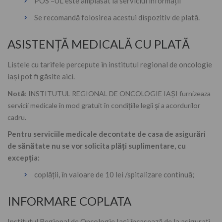
POS –UL este amplasat la serviciul informații
Se recomandă folosirea acestui dispozitiv de plată.
ASISTENȚĂ MEDICALĂ CU PLATĂ
Listele cu tarifele percepute în institutul regional de oncologie
iași pot fi găsite aici.
Notă
: INSTITUTUL REGIONAL DE ONCOLOGIE IAȘI furnizeaza
servicii medicale în mod gratuit în condițiile legii și a acordurilor
cadru.
Pentru serviciile medicale decontate de casa de asigurări
de sănătate nu se vor solicita plăţi suplimentare, cu
excepţia:
coplăţii, în valoare de 10 lei /spitalizare continuă;
INFORMARE COPLATA
Institutul Regional de Oncologie Iași încasează de la asiguraţi,