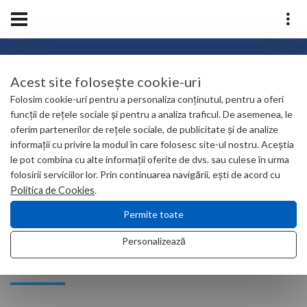
TARIFE
Acest site folosește cookie-uri
Folosim cookie-uri pentru a personaliza conținutul, pentru a oferi
funcții de rețele sociale și pentru a analiza traficul. De asemenea, le
oferim partenerilor de rețele sociale, de publicitate și de analize
Home
Utile
Tarife
informații cu privire la modul în care folosesc site-ul nostru. Aceștia
le pot combina cu alte informații oferite de dvs. sau culese în urma
folosirii serviciilor lor. Prin continuarea navigării, ești de acord cu
Politica de Cookies
.
Permite toate
TARIFE
Personalizează