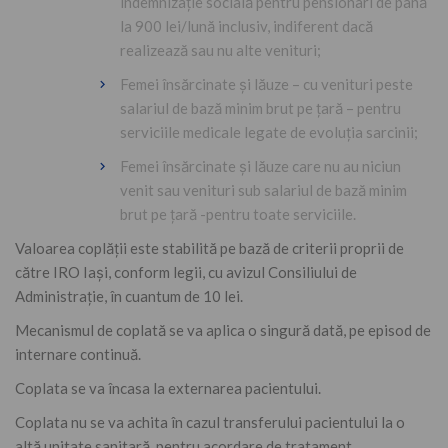
îndemnizație socială pentru pensionari de până
la 900 lei/lună inclusiv, indiferent dacă
realizează sau nu alte venituri;
Femei însărcinate și lăuze – cu venituri peste
salariul de bază minim brut pe țară – pentru
serviciile medicale legate de evoluția sarcinii;
Femei însărcinate și lăuze care nu au niciun
venit sau venituri sub salariul de bază minim
brut pe țară -pentru toate serviciile.
Valoarea coplății este stabilită pe bază de criterii proprii de
către IRO Iași, conform legii, cu avizul Consiliului de
Administrație, în cuantum de 10 lei.
Mecanismul de coplată se va aplica o singură dată, pe episod de
internare continuă.
Coplata se va încasa la externarea pacientului.
Coplata nu se va achita în cazul transferului pacientului la o
altă unitate sanitară, pentru acordare de tratament.