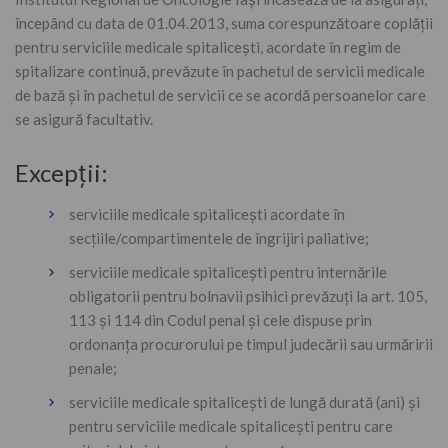
începând cu data de 01.04.2013, suma corespunzătoare coplăţii
pentru serviciile medicale spitaliceşti, acordate în regim de
spitalizare continuă, prevăzute în pachetul de servicii medicale
de bază şi în pachetul de servicii ce se acordă persoanelor care
se asigură facultativ.
Excepţii:
serviciile medicale spitaliceşti acordate în
secţiile/compartimentele de îngrijiri paliative;
serviciile medicale spitaliceşti pentru internările
obligatorii pentru bolnavii psihici prevăzuţi la art. 105,
113 şi 114 din Codul penal și cele dispuse prin
ordonanţa procurorului pe timpul judecării sau urmăririi
penale;
serviciile medicale spitaliceşti de lungă durată (ani) şi
pentru serviciile medicale spitaliceşti pentru care