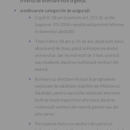
criteriul de internare este urgenţa;
următoarele categoriile de asigurați:
Copiii 0-18 ani (conform art. 255 lit. a) din
Legea nr. 95/2006 republicată privind reforma
în domeniul sănătății
Tinerii între 18 ani şi 26 de ani, dacă sunt elevi,
absolvenţi de liceu, până la începerea anului
universitar, dar nu mai mult de 3 luni, ucenicii
sau studenţii, dacă nu realizează venituri din
muncă;
Bolnavii cu afecţiuni incluse în programele
naţionale de sănătate stabilite de Ministerul
Sănătăţii, pentru serviciile medicale aferente
bolii de bază respectivei afecţiuni, dacă nu
realizează venituri din muncă, pensie sau din
alte surse;
Persoanele fizice cu venituri din pensii și