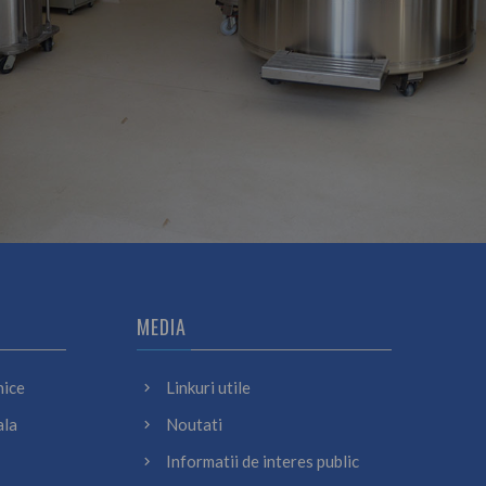
MEDIA
nice
Linkuri utile
ala
Noutati
Informatii de interes public