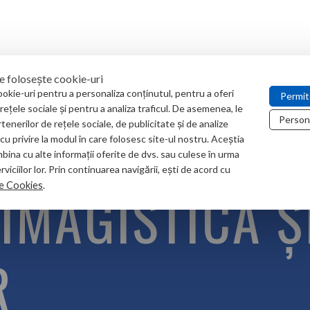
e folosește cookie-uri
okie-uri pentru a personaliza conținutul, pentru a oferi
Permit
 rețele sociale și pentru a analiza traficul. De asemenea, le
UGET
PACIENT
PROIECTE
MANAGEMENTUL CALI
Person
tenerilor de rețele sociale, de publicitate și de analize
 cu privire la modul în care folosesc site-ul nostru. Aceștia
bina cu alte informații oferite de dvs. sau culese în urma
serviciilor lor. Prin continuarea navigării, ești de acord cu
IMAGISTICĂ Ș
de Cookies
.
R