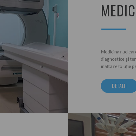
MEDIC
Medicina nucleară
diagnostice și ter
înaltă rezoluție p
DETALII