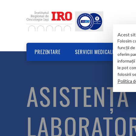
Acest sit
Folosim co
funcții de
PREZENTARE
SERVICII MEDICALE
B
oferim par
informații
le pot com
folosirii 
ASISTENȚĂ 
Politica 
LABORATO