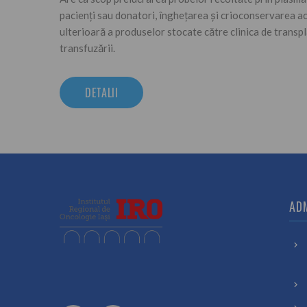
pacienți sau donatori, înghețarea și crioconservarea ac
ulterioară a produselor stocate către clinica de transp
transfuzării.
DETALII
AD