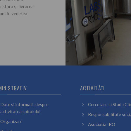
estora și livrarea
lant în vederea
MINISTRATIV
ACTIVITĂȚI
Date si informatii despre
Cercetare si Studii Cli
activitatea spitalului
Responsabilitate soci
Organizare
Asociatia IRO