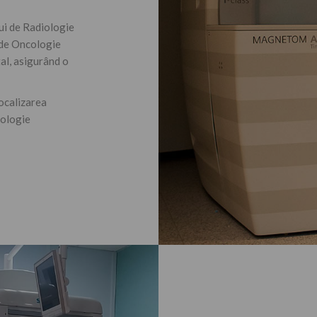
ui de Radiologie
l de Oncologie
tal, asigurând o
localizarea
iologie