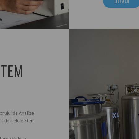
DETALII
STEM
orului de Analize
nt de Celule Stem
ferează de la