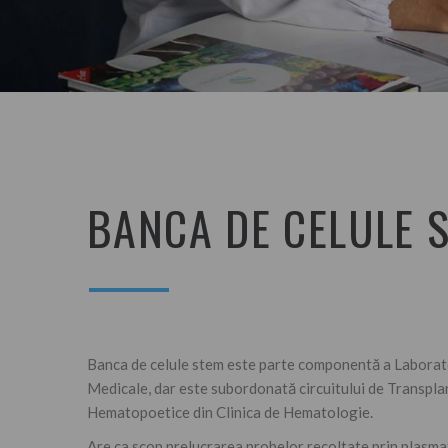
BANCA DE CELULE 
Banca de celule stem este parte componentă a Laborat
Medicale, dar este subordonată circuitului de Transpla
Hematopoetice din Clinica de Hematologie.
Are ca scop prelucrarea probelor recoltate prin plasma