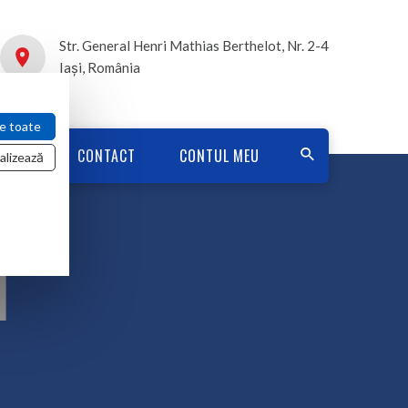
Str. General Henri Mathias Berthelot, Nr. 2-4
Iași, România
e toate
TĂȚII
CONTACT
CONTUL MEU
alizează
I