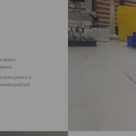
 probelor
mplexe.
precise pentru a
mentul potrivit.