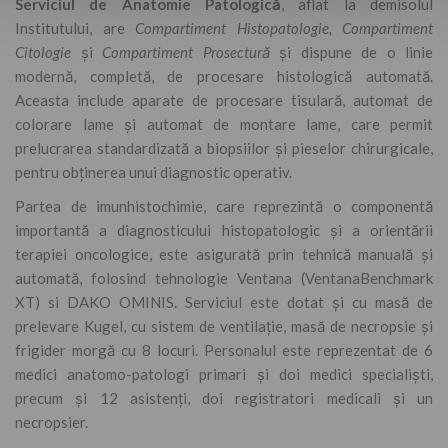
Serviciul de Anatomie Patologică
, aflat la demisolul
Institutului, are
Compartiment Histopatologie, Compartiment
Citologie
și
Compartiment Prosectură
și dispune de o linie
modernă, completă, de procesare histologică automată.
Aceasta include aparate de procesare tisulară, automat de
colorare lame și automat de montare lame, care permit
prelucrarea standardizată a biopsiilor și pieselor chirurgicale,
pentru obținerea unui diagnostic operativ.
Partea de imunhistochimie, care reprezintă o componentă
importantă a diagnosticului histopatologic și a orientării
terapiei oncologice, este asigurată prin tehnică manuală și
automată, folosind tehnologie Ventana (VentanaBenchmark
XT) si DAKO OMINIS. Serviciul este dotat și cu masă de
prelevare Kugel, cu sistem de ventilație, masă de necropsie și
frigider morgă cu 8 locuri. Personalul este reprezentat de 6
medici anatomo-patologi primari și doi medici specialiști,
precum și 12 asistenți, doi registratori medicali și un
necropsier.