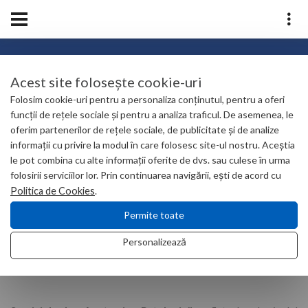
ANATOMIE PATOLOGICĂ
Acest site folosește cookie-uri
Folosim cookie-uri pentru a personaliza conținutul, pentru a oferi
funcții de rețele sociale și pentru a analiza traficul. De asemenea, le
oferim partenerilor de rețele sociale, de publicitate și de analize
Home
Asistență imagistică și laborator
informații cu privire la modul în care folosesc site-ul nostru. Aceștia
Anatomie Patologică
le pot combina cu alte informații oferite de dvs. sau culese în urma
folosirii serviciilor lor. Prin continuarea navigării, ești de acord cu
Politica de Cookies
.
Permite toate
ANATOMIE PATOLOGICĂ
Personalizează