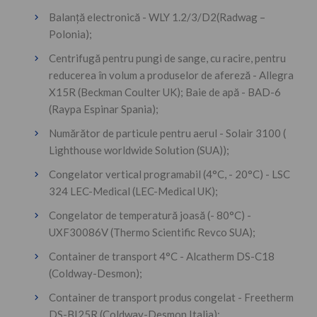
Balanţă electronică - WLY 1.2/3/D2(Radwag –
Polonia);
Centrifugă pentru pungi de sange, cu racire, pentru
reducerea în volum a produselor de afereză - Allegra
X15R (Beckman Coulter UK); Baie de apă - BAD-6
(Raypa Espinar Spania);
Numărător de particule pentru aerul - Solair 3100 (
Lighthouse worldwide Solution (SUA));
Congelator vertical programabil (4°C, - 20°C) - LSC
324 LEC-Medical (LEC-Medical UK);
Congelator de temperatură joasă (- 80°C) -
UXF30086V (Thermo Scientific Revco SUA);
Container de transport 4°C - Alcatherm DS-C18
(Coldway-Desmon);
Container de transport produs congelat - Freetherm
DS-BI25R (Coldway-Desmon Italia);