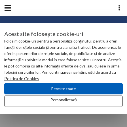
BANCA DE CELULE STEM
Acest site folosește cookie-uri
Folosim cookie-uri pentru a personaliza conținutul, pentru a oferi
funcții de rețele sociale și pentru a analiza traficul. De asemenea, le
oferim partenerilor de rețele sociale, de publicitate și de analize
Home
Asistență imagistică și laborator
informații cu privire la modul în care folosesc site-ul nostru. Aceștia
Banca de celule stem
le pot combina cu alte informații oferite de dvs. sau culese în urma
folosirii serviciilor lor. Prin continuarea navigării, ești de acord cu
Politica de Cookies
.
Permite toate
BANCA DE CELULE STEM
Personalizează