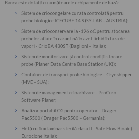
Banca este dotată cu următoarele echipamente de bază:
Sistem de criocongelare cu rata controlată pentru
probe biologice ICECUBE 14 S (SY-LAB – AUSTRIA);
Sistem de crioconservare la -196 oC pentru stocarea
probelor aflate în carantină în azot lichid în faza de
vapori - CrioBA 430ST (Baglioni – Italia);
Sistem de monitorizare și control condiții stocare
probe (Planer Data Centre Base Station (UK));
Container de transport probe biologice – Cryoshipper
(MVE – SUA);
Sistem de management crioarhivare - ProCuro
Software Planer;
Analizor portabil O2 pentru operator - Drager
Pac5500 ( Drager Pac5500 – Germania);
Hotă cu flux laminar sterilă clasa II - Safe Flow Bioair (
Euroclone Italia);