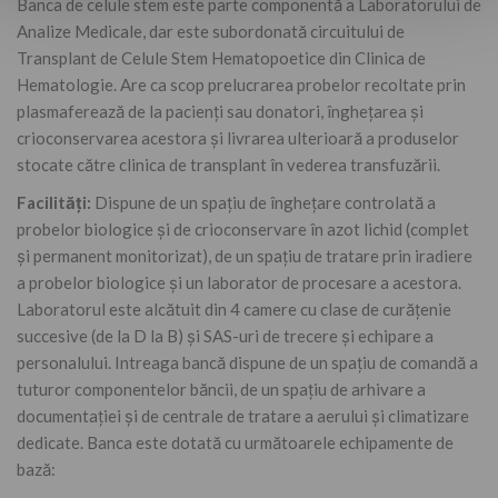
Banca de celule stem este parte componentă a Laboratorului de
Analize Medicale, dar este subordonată circuitului de
Transplant de Celule Stem Hematopoetice din Clinica de
Hematologie. Are ca scop prelucrarea probelor recoltate prin
plasmaferează de la pacienți sau donatori, înghețarea și
crioconservarea acestora și livrarea ulterioară a produselor
stocate către clinica de transplant în vederea transfuzării.
Facilități:
Dispune de un spațiu de înghețare controlată a
probelor biologice și de crioconservare în azot lichid (complet
și permanent monitorizat), de un spațiu de tratare prin iradiere
a probelor biologice și un laborator de procesare a acestora.
Laboratorul este alcătuit din 4 camere cu clase de curățenie
succesive (de la D la B) și SAS-uri de trecere și echipare a
personalului. Intreaga bancă dispune de un spațiu de comandă a
tuturor componentelor băncii, de un spațiu de arhivare a
documentației și de centrale de tratare a aerului și climatizare
dedicate. Banca este dotată cu următoarele echipamente de
bază: